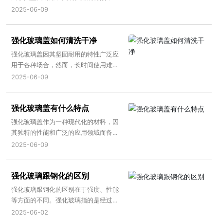
广泛应用于家居、办公等场所。然而，
2025-06-09
在使用过程中，我们还需要注意以下几
点以确保其发挥最佳性能并保障安全。
强化玻璃盖如何清洗干净
强化玻璃盖因其坚固耐用的特性广泛应
用于各种场合，然而，长时间使用难免
会遇到清洗难题。下面是一些关于如何
2025-06-09
清洗干净强化玻璃盖的建议：
强化玻璃盖有什么特点
强化玻璃盖作为一种现代化的材料，因
其独特的性能和广泛的应用领域而备受
瞩目。下面将从多个方面介绍强化玻璃
2025-06-09
盖的特点。
强化玻璃跟钢化的区别
强化玻璃跟钢化的区别在于强度、性能
等方面的不同。强化玻璃指的是经过强
化处理的玻璃，拥有良好的机械性能和
2025-06-02