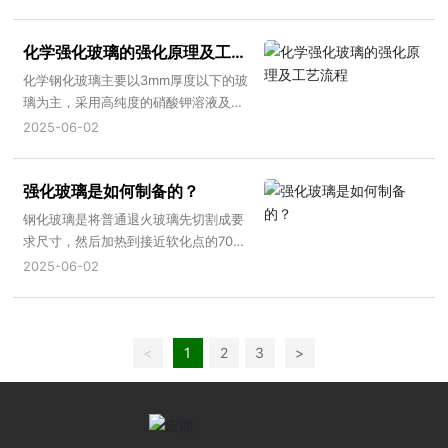
抗热震性能;而钢化玻璃指的是经过火焰
等淬炼处理过的平板玻璃，拥有很高的
化学强化玻璃的强化原理及工艺
抗压性。强化玻璃的强度没有很好，容
易出现破碎，并且碎片容易将人弄伤。
流程
化学钢化玻璃主要以3mm厚度以下的玻
而钢化玻璃的强度非常好，它是经过强
璃为主，采用高纯度的硝酸钾溶液及搭
化过的一种玻璃，不容易破碎，即使不
配的催化剂混合加热至摄氏420度左
2025-06-02
慎破碎，碎片也都是连在一起的。总体
右，玻璃结构表面的钾离子和钠离子进
来说，钢化玻璃是优于半钢化玻璃的，
行离子交换而形成强化层。由于钾钠离
一般家里日常用的也基本上都是钢化玻
强化玻璃是如何制备的？
子交换速度较慢，要使玻璃具有大的应
璃。
力值和符合使用要求的应力层厚度，交
钢化玻璃是将普通退火玻璃先切割成要
换时间需要4小时—10小时不等。化学
求尺寸，然后加热到接近软化点的700
钢化玻璃的压应力层深度一般是5um~2
度左右，再进行快速均匀的冷却而得到
2025-06-02
5um不等，但康宁公司的大猩猩玻璃及
的(通常5-6MM的玻璃在700度高温下
AGC公司的龙迹玻璃可以将应力层提高
加热240秒左右，降温150秒左右。8-1
到50um。抗弯曲强度可以达到600-80
0MM玻璃在700度高温下加热500秒左
0mpa。
右，降温300秒左右。总之，根据玻璃
<
1
2
3
>
厚度不同，选择加热降温的时间也不
同)。钢化处理后玻璃表面形成均匀压应
力，而内部则形成张应力，使玻璃的抗
弯和抗冲击强度得以提高，其强度约是